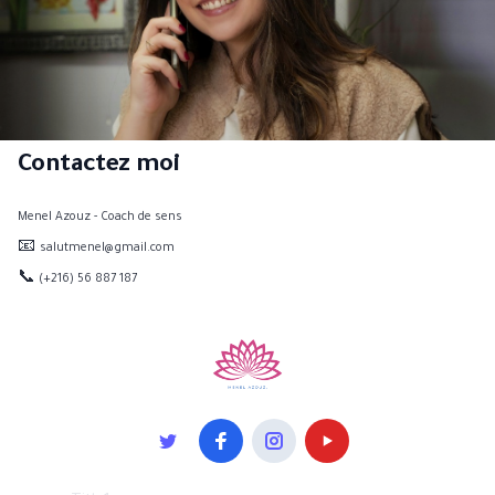
Contactez moi
Menel Azouz - Coach de sens
📧
salutmenel@gmail.com
📞
(+216) 56 887 187
Products