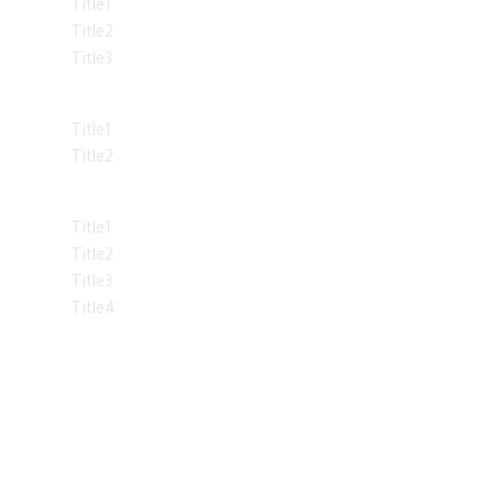
Title1
Title2
Title3
Family
Title1
Title2
Friends
Title1
Title2
Title3
Title4